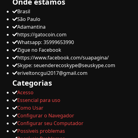
Onde estamos
Brasil
São Paulo
Adamantina
https://gatocoin.com
Whatsapp: 35999653990
Zigue no Facebook
https://www.facebook.com/suapagina/
Skype:
seuenderecoskype@seuskype.com
eriveltoncgui2017@gmail.com
Categorias
Acesso
Essencial para uso
Como Usar
Configurar o Navegador
Configurar seu Computador
Possiveis problemas