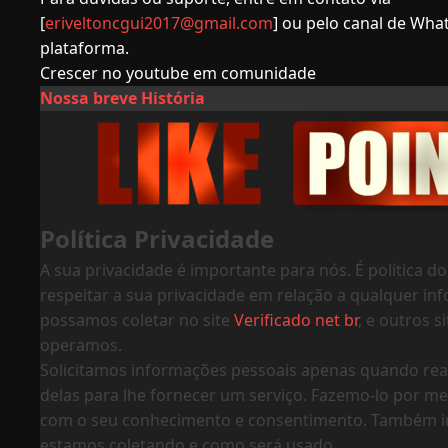
[
eriveltoncgui2017@gmail.com
] ou pelo canal de Wh
plataforma.
Crescer no youtube em comunidade
Nossa breve História
Política Privacidade
A sua privacidade é importante para nós. É política do
respeitar a sua privacidade em relação a qualquer i
possamos coletar no site
Verificado net br
, e outros 
operamos.
Solicitamos informações pessoais apenas quando re
delas para lhe fornecer um serviço. Fazemo-lo por mei
com o seu conhecimento e consentimento. Também 
estamos coletando e como será usado.