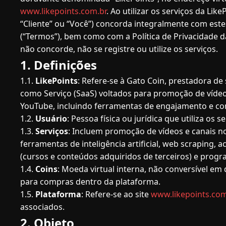
www.likepoints.com.br
. Ao utilizar os serviços da Like
“Cliente” ou “Você”) concorda integralmente com est
(“Termos”), bem como com a Política de Privacidade d
não concorde, não se registre ou utilize os serviços.
1. Definições
1.1.
LikePoints
: Refere-se à Gato Coin, prestadora de
como Serviço (SaaS) voltados para promoção de vídeo
YouTube, incluindo ferramentas de engajamento e con
1.2.
Usuário
: Pessoa física ou jurídica que utiliza os s
1.3.
Serviços
: Incluem promoção de vídeos e canais n
ferramentas de inteligência artificial, web scraping, a
(cursos e conteúdos adquiridos de terceiros) e progra
1.4.
Coins
: Moeda virtual interna, não conversível em d
para compras dentro da plataforma.
1.5.
Plataforma
: Refere-se ao site
www.likepoints.co
associados.
2. Objeto