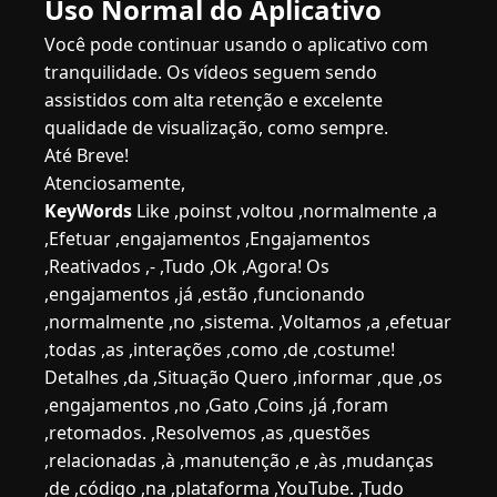
Uso Normal do Aplicativo
Você pode continuar usando o aplicativo com
tranquilidade. Os vídeos seguem sendo
assistidos com alta retenção e excelente
qualidade de visualização, como sempre.
Até Breve!
Atenciosamente,
KeyWords
Like ,poinst ,voltou ,normalmente ,a
,Efetuar ,engajamentos ,Engajamentos
,Reativados ,- ,Tudo ,Ok ,Agora! Os
,engajamentos ,já ,estão ,funcionando
,normalmente ,no ,sistema. ,Voltamos ,a ,efetuar
,todas ,as ,interações ,como ,de ,costume!
Detalhes ,da ,Situação Quero ,informar ,que ,os
,engajamentos ,no ,Gato ,Coins ,já ,foram
,retomados. ,Resolvemos ,as ,questões
,relacionadas ,à ,manutenção ,e ,às ,mudanças
,de ,código ,na ,plataforma ,YouTube. ,Tudo