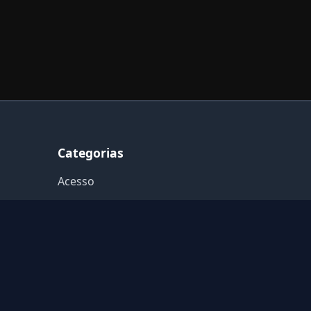
Categorias
Acesso
Avisos Like points
Como Usar
Configurar o Navegador
Extensão
Extras